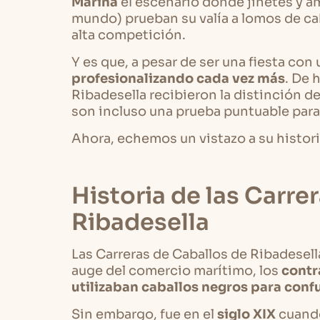
Marina
el escenario donde jinetes y am
mundo) prueban su valía a lomos de ca
alta competición.
Y es que, a pesar de ser una fiesta con
profesionalizando cada vez más
. De 
Ribadesella recibieron la distinción d
son incluso una prueba puntuable par
Ahora, echemos un vistazo a su historia
Historia de las Carre
Ribadesella
Las Carreras de Caballos de Ribadesell
auge del comercio marítimo, los
contr
utilizaban caballos negros para confu
Sin embargo, fue en el
siglo XIX
cuando