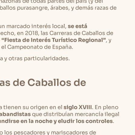
azonas de todas partes del país (y del
ballos purasangre, árabes, y demás razas de
 un marcado interés local,
se está
hecho, en 2018, las Carreras de Caballos de
e
“Fiesta de Interés Turístico Regional”
, y
a el Campeonato de España.
 y otras particularidades.
ras de Caballos de
a tienen su origen en el
siglo XVIII
. En pleno
abandistas
que distribuían mercancía ilegal
ndirse en la noche y eludir los controles
.
 los pescadores y mariscadores de