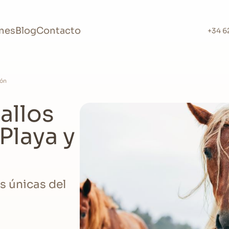
nes
Blog
Contacto
+34 6
ión
allos
Playa y
s únicas del