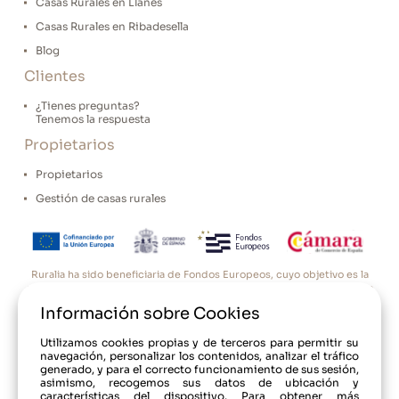
Casas Rurales en Llanes
Casas Rurales en Ribadesella
Blog
Clientes
¿Tienes preguntas?
Tenemos la respuesta
Propietarios
Propietarios
Gestión de casas rurales
Ruralia ha sido beneficiaria de Fondos Europeos, cuyo objetivo es la
mejora de la competitividad de las PYMES, y gracias al cual ha puesto
en marcha un Plan de Acción con el objetivo de reforzar la
Información sobre Cookies
digitalización y la competitividad de las pymes durante el año 2025.
Para ello ha contado con el apoyo del Programa Pyme Digital de la
Cámara de Comercio de Oviedo. #EuropaSeSiente”
Utilizamos cookies propias y de terceros para permitir su
navegación, personalizar los contenidos, analizar el tráfico
generado, y para el correcto funcionamiento de sus sesión,
asimismo, recogemos sus datos de ubicación y
características del dispositivo. Para obtener más
© 2017-24 Ruralia