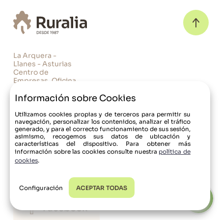
La Arquera -
Llanes - Asturias
Centro de
Empresas, Oficina
3, 33500 Llanes,
Información sobre Cookies
Asturias
43.408291, -4.757347
Casas Rurales
+34 620 178 260
Utilizamos cookies propias y de terceros para permitir su
(WhatsApp)
Promociones
navegación, personalizar los contenidos, analizar el tráfico
generado, y para el correcto funcionamiento de sus sesión,
+34 620 180 427
asimismo, recogemos sus datos de ubicación y
Blog
características del dispositivo. Para obtener más
información sobre las cookies consulte nuestra
política de
Contacto
cookies
.
+34 620 178 260
Alquila tu casa rural
Instagram
Configuración
ACEPTAR TODAS
Acceso
Facebook