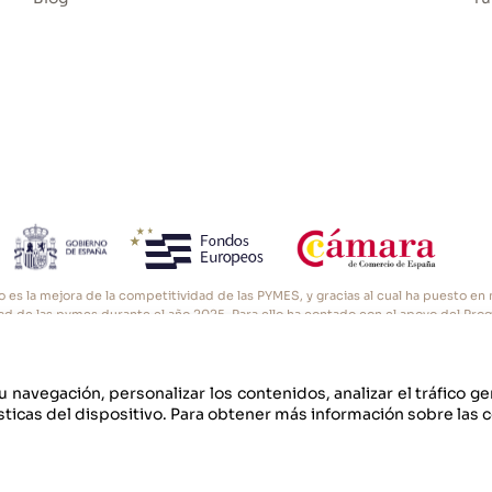
rdín
o es la mejora de la competitividad de las PYMES, y gracias al cual ha puesto e
vidad de las pymes durante el año 2025. Para ello ha contado con el apoyo del Pro
ara de Comercio de Oviedo. #EuropaSeSiente”
u navegación, personalizar los contenidos, analizar el tráfico g
n variar según las tarifas anuales
ticas del dispositivo. Para obtener más información sobre las 
Po