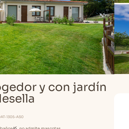
gedor y con jardín
esella
T-1305-AS0
baños
no admite mascotas