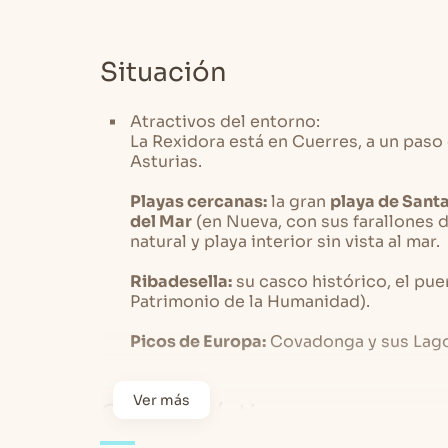
El apartamento cuenta con un
amplio sa
todo lo necesario para vuestra comodidad
Situación
amplia, etc. Junto al salón comedor 
microondas, tostadora, nevera, horno, vit
tipo de menaje.
Atractivos del entorno:
La Rexidora está en Cuerres, a un paso
Asturias.
Destacar que el apartamento tiene un
amp
Playas cercanas:
la gran
playa de Sant
calidad y altamente confortable, que perm
del Mar
(en Nueva, con sus farallones d
natural y playa interior sin vista al mar.
Ribadesella:
su casco histórico, el pue
Junto al salón – cocina hay un
cuarto de
Patrimonio de la Humanidad).
pelo, y una
habitación doble con dos cam
Picos de Europa:
Covadonga y sus Lago
cama, armario ropero y ventana con vistas 
Ver más
Características
Todo el apartamento cuenta con
calefacci