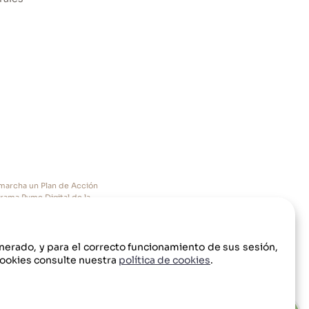
n marcha un Plan de Acción
grama Pyme Digital de la
enerado, y para el correcto funcionamiento de sus sesión,
cookies consulte nuestra
política de cookies
.
lítica de Privacidad
Condiciones de uso
Aviso Legal
Política de cookies