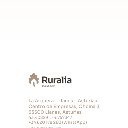
Lavadora
Manteleria
Frigorifico
Cafetera
Dormitorios
Total camas de 90: 2
Total de sofás-cama: 1
Ropa de Cama
Nº total armarios roperos: 1
Baños
La Arquera - Llanes - Asturias
Centro de Empresas, Oficina 3,
Secador de pelo
33500 Llanes, Asturias
Nº total duchas: 1
43.408291, -4.757347
Toallas
+34 620 178 260 (WhatsApp)