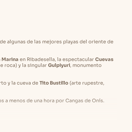
lón – comedor
nada más entrar, que dispone de
: TV plana con TDT, sofá cama, mesa de comedor
hay una
cocina completamente equipada
con
rocerámica y lavadora, además de vajilla y todo
 de algunas de las mejores playas del oriente de
lio sofá cama
(1,60m)
para dos adultos
, de gran
a Marina
en Ribadesella, la espectacular
Cuevas
ite amplia la capacidad hasta cuatro personas.
e roca) y la singular
Gulpiyuri
, monumento
rto y la cueva de
Tito Bustillo
(arte rupestre,
 baño completo con ducha
, toallas y secador de
as individuales
de 90cm, equipada con ropa de
s a menos de una hora por Cangas de Onís.
a la montaña.
ón central y acceso gratis a Internet
.