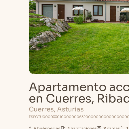
Apartamento aco
en Cuerres, Ribad
Cuerres, Asturias
ESFCTU00003301000000063200000000000000000A
4
huéspedes
1
habitaciones
2
camas
1