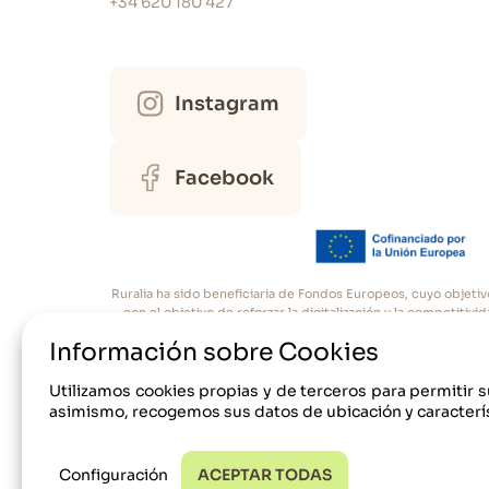
+34 620 180 427
Área Exterior
Aparcamiento: En la propiedad
Instagram
Jardín hermético
La casa dispone de barbacoa
Tipo de exteriores: Jardín
Facebook
Mesa y sillas de Jardín
Tumbonas de Jardín
¿Se comparte algo en la propiedad?: ja
Ruralia ha sido beneficiaria de Fondos Europeos, cuyo objetiv
Servicios extra
con el objetivo de reforzar la digitalización y la competiti
Cám
Información sobre Cookies
Cuna (25 € Por estancia)*
Utilizamos cookies propias y de terceros para permitir s
*Precios en año actual, estos precios puede
asimismo, recogemos sus datos de ubicación y caracterís
Configuración
ACEPTAR TODAS
© 2017-24 Ruralia