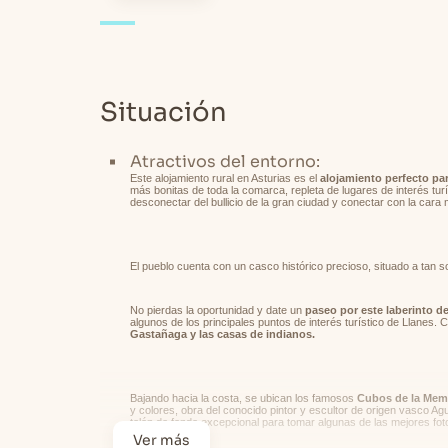
El edificio posee su propio
garaje
, (plaza 
sin problemas. También está situado muy c
comodidad de los viajeros que prefieran 
flexibilidad!
Situación
Al traspasar la puerta y el recibidor del 
Atractivos del entorno:
comedor con cocina americana
. Ambos, 
Este alojamiento rural en Asturias es el
alojamiento perfecto pa
más bonitas de toda la comarca, repleta de lugares de interés turí
comodidades necesarias para una estancia i
desconectar del bullicio de la gran ciudad y conectar con la cara 
mesa de café en el caso del salón; y vitroc
italiana, batidora, tostadora, exprimidor d
cocina.
El pueblo cuenta con un casco histórico precioso, situado a tan s
No pierdas la oportunidad y date un
paseo por este laberinto d
algunos de los principales puntos de interés turístico de Llanes.
Gastañaga y las casas de indianos.
Completan la estancia 2 mesas de tamaño me
pequeño balcón - terra
za. Todo lo que ne
coger fuerzas para tus excursiones por la
Bajando hacia la costa, se ubican los famosos
Cubos de la Mem
y colores, obra del conocido pintor y escultor de origen vasco A
telón de fondo excepcional para tomar algunas de las mejores foto
Ver más