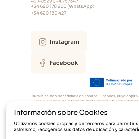
Horno normal (no microondas)
43.408291, -4.757347
+34 620 178 260 (WhatsApp)
Lavadora
Lavavajillas
+34 620 180 427
Frigorifico
Cafetera
Instagram
Dormitorios
Facebook
Total camas de 150: 1
Total camas de 90: 2
Total de sofás-cama: 1
Ropa de Cama
Nº total armarios roperos: 3
Ruralia ha sido beneficiaria de Fondos Europeos, cuyo objetiv
con el objetivo de reforzar la digitalización y la competiti
Cám
Baños
Información sobre Cookies
Utilizamos cookies propias y de terceros para permitir s
Secador de pelo
asimismo, recogemos sus datos de ubicación y caracterís
Nº total duchas: 1
Nº total bidets: 1