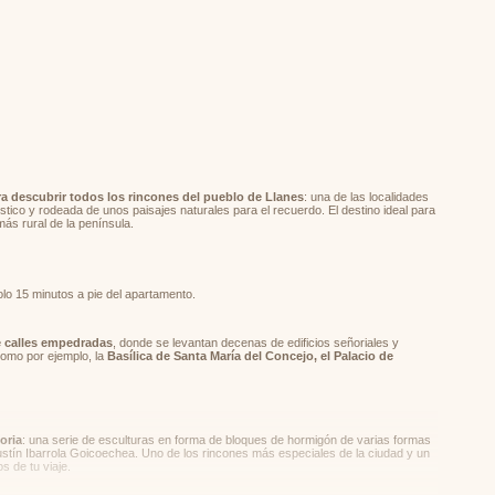
nº 125) por lo que podrás traer tu coche y aparcar
erca de la parada de bus La Portiella para mayor
moverse en transporte público. ¡Máxima
apartamento, encontrarás un
amplio salón -
completamente equipados con todas las
ra descubrir todos los rincones del pueblo de Llanes
: una de las localidades
stico y rodeada de unos paisajes naturales para el recuerdo. El destino ideal para
nolvidable: TV TDT, sofá chaise - longue, y
más rural de la península.
erámica, lavavajillas, horno, microondas, cafetera
e zumos y frigorífico con congelador para la
olo 15 minutos a pie del apartamento.
e calles empedradas
, donde se levantan decenas de edificios señoriales y
 Como por ejemplo, la
Basílica de Santa María del Concejo, el Palacio de
dio, sofá cama, 8 sillas, y acceso a un
cesitas para desayunar y comer en compañía y
 comarca asturiana. ¡Buen provecho!
oria
: una serie de esculturas en forma de bloques de hormigón de varias formas
gustín Ibarrola Goicoechea. Uno de los rincones más especiales de la ciudad y un
s de tu viaje.