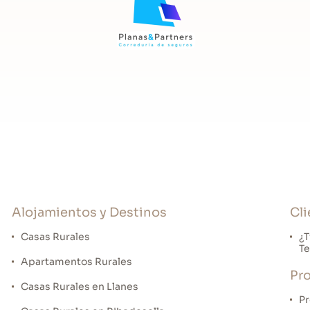
z tu reserva. ¡Repetirás seguro!
r, cocina americana con terraza, 2 baños, 2
al
Alojamientos y Destinos
Cli
Casas Rurales
¿T
Te
Apartamentos Rurales
Pro
Casas Rurales en Llanes
Pr