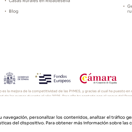
Casas Rurales en Ribadesella
Ge
Blog
ru
o es la mejora de la competitividad de las PYMES, y gracias al cual ha puesto e
vidad de las pymes durante el año 2025. Para ello ha contado con el apoyo del Pro
ara de Comercio de Oviedo. #EuropaSeSiente”
u navegación, personalizar los contenidos, analizar el tráfico g
ticas del dispositivo. Para obtener más información sobre las 