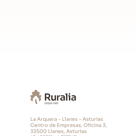
Consulta condiciones y disponibilidad y ha
Estancias en Planta Baja: Salón-comedo
dormitorios
Servicios
Chimenea: no
Televisión: TV TDT
Tipo de Calefacción: Calefacción centr
Trona para bebés
Cocina
Exprimidor de zumos
Plancha de ropa
Tabla de planchar ropa
La Arquera - Llanes - Asturias
Tostadora
Centro de Empresas, Oficina 3,
Horno microondas
33500 Llanes, Asturias