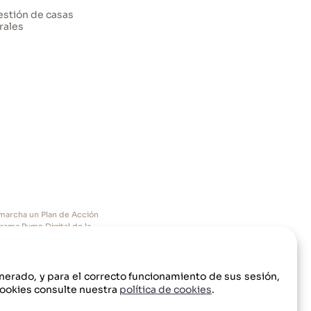
stión de casas
rales
n marcha un Plan de Acción
grama Pyme Digital de la
enerado, y para el correcto funcionamiento de sus sesión,
cookies consulte nuestra
política de cookies
.