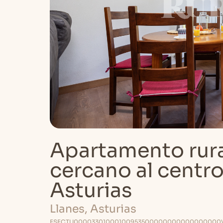
Apartamento rura
cercano al centro
Asturias
Llanes, Asturias
ESFCTU00003301000100953500000000000000000V