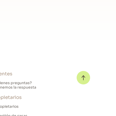
entes
ienes preguntas?
nemos la respuesta
pietarios
opietarios
stión de casas