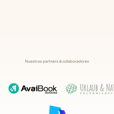
, dormitorio cocina-salón, baño con ducha
: 1
Nuestros partners & colaboradores