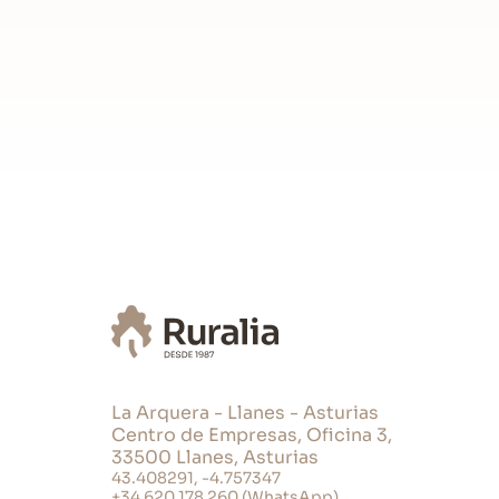
Lavadora
Manteleria
Frigorifico
Cafetera
Dormitorios
Total camas de 135: 1
Total de sofás-cama: 1
Ropa de Cama
Baños
Secador de pelo
La Arquera - Llanes - Asturias
Nº total duchas: 1
Centro de Empresas, Oficina 3,
Toallas
33500 Llanes, Asturias
43.408291, -4.757347
+34 620 178 260 (WhatsApp)