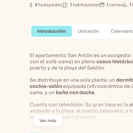
3
huéspedes
1
habitaciones
1
camas
1
Introducción
Ubicación
Calendari
El apartamento San Antón es un acogedor
con el sofá-cama) en pleno
casco históric
puerto y de la playa del Sablón.
Se distribuye en una sola planta: un
dormit
cocina-salón
equipada (vitrocerámica de 2 
cama, y un
baño con ducha
.
Cuenta con televisión. Su gran baza es la
u
andando a la playa, al puerto pesquero, a 
antiguo, sin coger el coche.
Ver más
Es la opción perfecta para una
escapada en