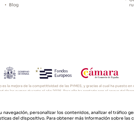
Blog
ru
o es la mejora de la competitividad de las PYMES, y gracias al cual ha puesto e
vidad de las pymes durante el año 2025. Para ello ha contado con el apoyo del Pro
ara de Comercio de Oviedo. #EuropaSeSiente”
u navegación, personalizar los contenidos, analizar el tráfico g
ticas del dispositivo. Para obtener más información sobre las 
Po