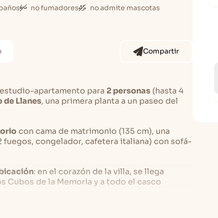
baños
no fumadores
no admite mascotas
o
Compartir
 estudio-apartamento para
2 personas
(hasta 4
o de Llanes
, una primera planta a un paseo del
orio
con cama de matrimonio (135 cm), una
fuegos, congelador, cafetera italiana) con sofá-
bicación
: en el corazón de la villa, se llega
los Cubos de la Memoria y a todo el casco
 pareja
que quiera vivir Llanes a pie y tener