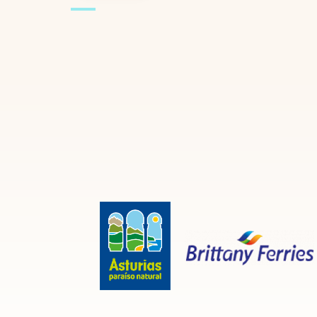
Características
Estancias en primera planta: (estudio)
Número total de dormitorios en la casa
Número total de baños (no aseos): 1
Servicios
Televisión: TV TDT
Cocina
Plancha de ropa
Batidora
Horno microondas