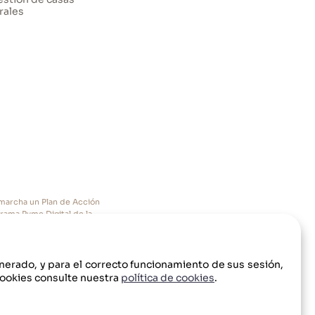
rales
n marcha un Plan de Acción
grama Pyme Digital de la
enerado, y para el correcto funcionamiento de sus sesión,
cookies consulte nuestra
política de cookies
.
lítica de Privacidad
Condiciones de uso
Aviso Legal
Política de cookies