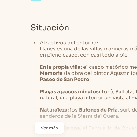
cerca las playas del oriente asturiano y lo
Situación
Atractivos del entorno:
Llanes es una de las villas marineras m
en pleno casco, con casi todo a pie.
En la propia villa:
el casco histórico me
Memoria
(la obra del pintor Agustín Iba
Paseo de San Pedro
.
Playas a pocos minutos:
Toró, Ballota, 
natural, una playa interior sin vista al m
Naturaleza:
los
Bufones de Pría
, surti
senderos de la Sierra del Cuera.
Picos de Europa:
Ver más
el Santuario de Cova
de una hora por Cangas de Onís.