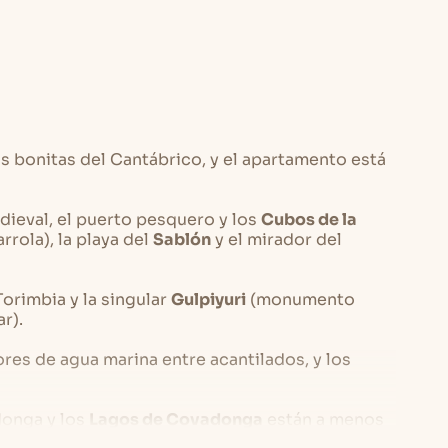
s Picos de Europa.
ás bonitas del Cantábrico, y el apartamento está
dieval, el puerto pesquero y los
Cubos de la
rrola), la playa del
Sablón
y el mirador del
Torimbia y la singular
Gulpiyuri
(monumento
ar).
dores de agua marina entre acantilados, y los
donga y los
Lagos de Covadonga
están a menos