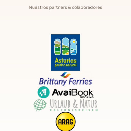
Características
Nuestros partners & colaboradores
Estancias en primera planta: Salón-cocina-
comedor, 1 baño y 2 dormitorios
Número total de dormitorios en la casa: 2
Número total de baños (no aseos): 1
Servicios
Televisión: TV TDT
Tipo de Calefacción: Calefacción central
Cocina
Plancha de ropa
Tabla de planchar ropa
Tostadora
Horno microondas