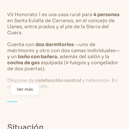
VV Honorato 1 es una casa rural para
4 personas
en Santa Eulalia de Carranzo, en el concejo de
Llanes, entre prados y al pie de la Sierra del
Cuera.
Cuenta con
dos dormitorios
—uno de
matrimonio y otro con dos camas individuales—
y un
baño con bañera
, además del salón y la
cocina de gas
equipada (4 fuegos y congelador
de dos puertas).
Dispone de
calefacción central
y televisión. En
el exterior,
jardín
.
Ver más
Una casa tranquila ideal para una
familia
: a
pocos minutos de la villa de Llanes y sus playas,
y a menos de una hora de los Picos de Europa.
Situación