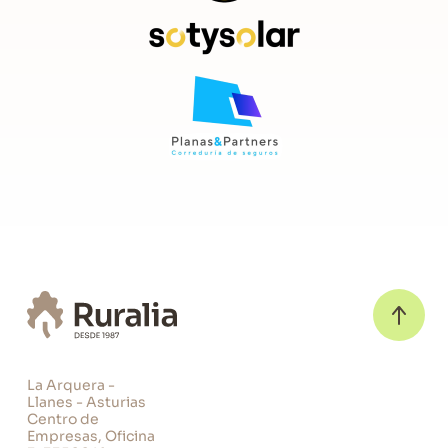
Horno normal (no microondas)
Lavadora
Manteleria
Frigorifico
Cafetera
Dormitorios
Ropa de Cama
Baños
Toallas
La Arquera -
Llanes - Asturias
Área Exterior
Centro de
Empresas, Oficina