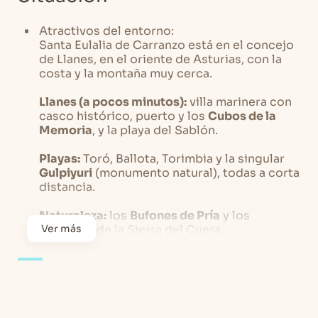
Atractivos del entorno:
Santa Eulalia de Carranzo está en el concejo
de Llanes, en el oriente de Asturias, con la
costa y la montaña muy cerca.
Llanes (a pocos minutos):
villa marinera con
casco histórico, puerto y los
Cubos de la
Memoria
, y la playa del Sablón.
Playas:
Toró, Ballota, Torimbia y la singular
Gulpiyuri
(monumento natural), todas a corta
distancia.
Naturaleza:
los
Bufones de Pría
y los
senderos de la Sierra del Cuera.
Ver más
Picos de Europa:
Covadonga y sus Lagos a
menos de una hora por Cangas de Onís.