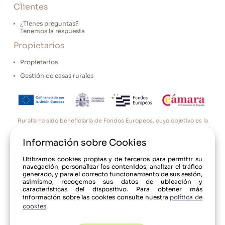
Clientes
¿Tienes preguntas?
Tenemos la respuesta
Propietarios
Propietarios
Gestión de casas rurales
Ruralia ha sido beneficiaria de Fondos Europeos, cuyo objetivo es la
mejora de la competitividad de las PYMES, y gracias al cual ha puesto
en marcha un Plan de Acción con el objetivo de reforzar la
Información sobre Cookies
digitalización y la competitividad de las pymes durante el año 2025.
Para ello ha contado con el apoyo del Programa Pyme Digital de la
Cámara de Comercio de Oviedo. #EuropaSeSiente”
Utilizamos cookies propias y de terceros para permitir su
navegación, personalizar los contenidos, analizar el tráfico
generado, y para el correcto funcionamiento de sus sesión,
asimismo, recogemos sus datos de ubicación y
características del dispositivo. Para obtener más
© 2017-24 Ruralia
información sobre las cookies consulte nuestra
política de
cookies
.
Política de Privacidad
Condiciones de uso
Aviso Legal
Política de cookies