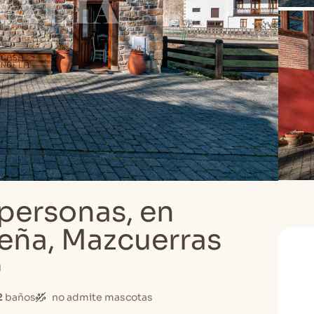
 personas, en
Peña, Mazcuerras
a
2
baños
no admite mascotas