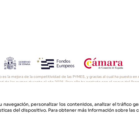
o es la mejora de la competitividad de las PYMES, y gracias al cual ha puesto e
vidad de las pymes durante el año 2025. Para ello ha contado con el apoyo del Pro
ara de Comercio de Oviedo. #EuropaSeSiente”
u navegación, personalizar los contenidos, analizar el tráfico g
ticas del dispositivo. Para obtener más información sobre las 
Po