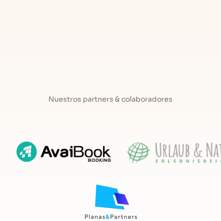
ustos y edades, esta casa rural en Villanueva de la Peña
está
tro cuarto de baño completo
. La casa cuenta con
e dispones de multitud de rutas de senderismo o para hacer
compañías que organizan actividades multiaventura de lo más
con césped
que está vallado para garantizar una
rcamiento
con capacidad para varios coches.
n lugar ideal para los amantes del mar y la playa
, ya que
m, mientras que las playas de Comillas o San Vicente de la
gar a ellas en apenas 15 minutos en coche aproximadamente.
Nuestros partners & colaboradores
do
, que podrás utilizar para tu uso y disfrute en
de barbacoa
, a compartir con otro alojamiento.
a A8
, lo que te permitirá moverte cómodamente por toda
ropongas en tan sólo unos minutos.
va de la Peña es perfecta para tus vacaciones en
ara disfrutar de unas vacaciones inolvidables.
a-comedor, una habitación doble, un baño
aciones dobles, un baño