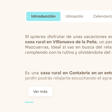
Introducción
Ubicación
Calendari
Si quieres disfrutar de unas vacaciones en
casa rural en Villanueva de la Peña
, un pe
Mazcuerras, ideal si vas en busca del rela
rompiendo con la rutina y olvidándote del r
Es una
casa rural en Cantabria en un ent
jardín podrás relajarte escuchando el agra
Ver más
En un entorno privilegiado,
esta casa ru
capacidad para 6 personas
, repartidas en