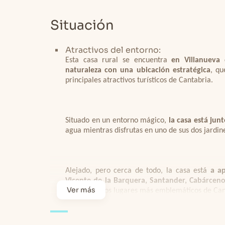
Situación
Se trata de una
casa de dos plantas total
cuidada y acogedora
, con paredes de 
permitirá integrarte en el ambiente.
Atractivos del entorno:
Esta casa rural se encuentra
en Villanueva 
naturaleza con una ubicación estratégica
, qu
principales atractivos turísticos de Cantabria.
Espaciosa y luminosa,
en la planta baja
chimenea de leña
, lo que ofrece una mayo
hacia el exterior, la zona del salón cuent
comedor y la cocina está equipada con 
Situado en un entorno mágico,
la casa está junt
cocina imprescindibles (lavavajillas, lavado
agua mientras disfrutas en uno de sus dos jardine
En esta misma planta
también hay un cuar
Alejado, pero cerca de todo, la casa está
a ap
doble
con dos camas individuales de 90c
Vicente de la Barquera, Santander, Cabárcen
Ver más
algunos de los lugares más emblemáticos de Canta
En la
planta superior hay dos dormitorios