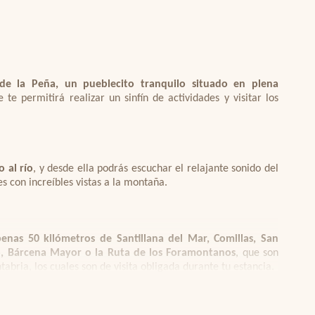
mente equipada y con una decoración rústica muy
piedra y techos con vigas de madera que te
de la Peña, un pueblecito tranquilo situado en plena
e te permitirá realizar un sinfín de actividades y visitar los
 hay un salón, cocina y comedor todo junto con
r comodidad y funcionalidad. Con salida directa
a con sofás y TV de pantalla plana, tiene mesa de
todo tipo de electrodomésticos y artículos de
o al río
, y desde ella podrás escuchar el relajante sonido del
ra, frigorífico y congelador, cafetera, etc.)
s con increíbles vistas a la montaña.
to de baño completo con ducha y un dormitorio
enas 50 kilómetros de Santillana del Mar, Comillas, San
m.
o, Bárcena Mayor o la Ruta de los Foramontanos
, que son
bria, los cuales son de visita obligada durante tu estancia.
 también dobles
, uno con cama de matrimonio de