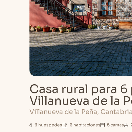
Casa rural para 6
Villanueva de la 
Villanueva de la Peña, Cantabri
6
huéspedes
3
habitaciones
5
camas