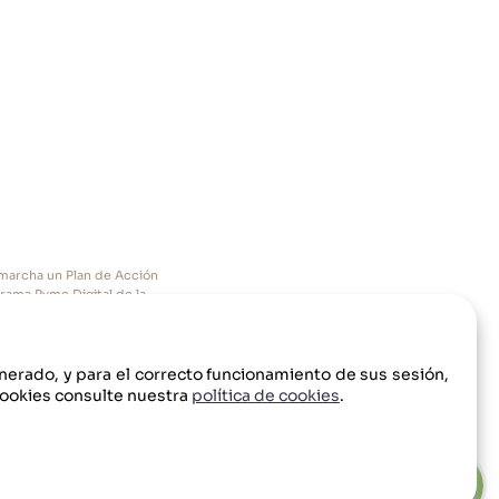
n marcha un Plan de Acción
grama Pyme Digital de la
enerado, y para el correcto funcionamiento de sus sesión,
cookies consulte nuestra
política de cookies
.
lítica de Privacidad
Condiciones de uso
Aviso Legal
Política de cookies