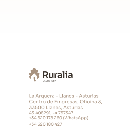
Número total de dormitorios en la casa
Número total de baños (no aseos): 2
Servicios
Chimenea: cn-352
Acceso a Internet
Televisión: TV TDT
Tipo de Calefacción: Calefacción centr
Otro Tipo de Calefacción: Chimenea
Cocina
La Arquera - Llanes - Asturias
Hervidor de agua
Centro de Empresas, Oficina 3,
Plancha de ropa
33500 Llanes, Asturias
Tabla de planchar ropa
43.408291, -4.757347
+34 620 178 260 (WhatsApp)
Tostadora
Batidora
+34 620 180 427