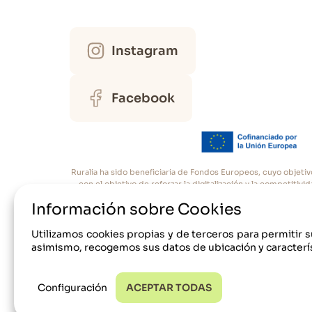
Horno microondas
Lavadora
Lavavajillas
Frigorifico
Instagram
Cafetera
Facebook
Dormitorios
Total camas de 150: 1
Total camas de 90: 4
Ropa de Cama
Ruralia ha sido beneficiaria de Fondos Europeos, cuyo objetiv
Nº total armarios roperos: 3
con el objetivo de reforzar la digitalización y la competiti
Cám
Información sobre Cookies
Baños
Utilizamos cookies propias y de terceros para permitir s
asimismo, recogemos sus datos de ubicación y caracterís
Nº total duchas: 2
Toallas
Configuración
ACEPTAR TODAS
© 2017-24 Ruralia