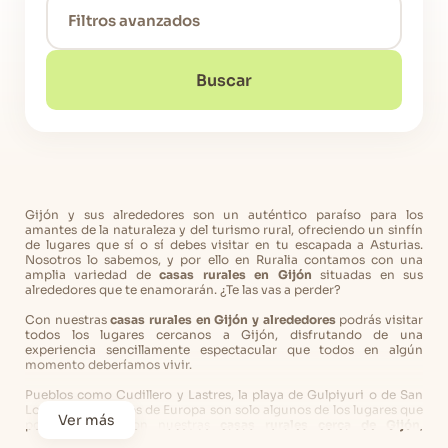
Filtros avanzados
Buscar
Gijón y sus alrededores son un auténtico paraíso para los
amantes de la naturaleza y del turismo rural, ofreciendo un sinfín
de lugares que sí o sí debes visitar en tu escapada a Asturias.
Nosotros lo sabemos, y por ello en Ruralia contamos con una
amplia variedad de
casas rurales en Gijón
situadas en sus
alrededores que te enamorarán. ¿Te las vas a perder?
Con nuestras
casas rurales en Gijón y alrededores
podrás visitar
todos los lugares cercanos a Gijón, disfrutando de una
experiencia sencillamente espectacular que todos en algún
momento deberíamos vivir.
Pueblos como Cudillero y Lastres, la playa de Gulpiyuri o de San
Lorenzo o los Picos de Europa son solo algunos de los lugares que
Ver más
podrás visitar con nuestras
casas rurales cerca de Gijón
,
ubicadas en pueblos emblemáticos asturianos que guardan un