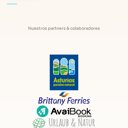
sinfín de tesoros que te dejarán con la boca abierta.
Descubre nuestras casas rurales en Gijón
y alrededores
Nuestros partners & colaboradores
Si estás pensando en realizar una escapada de turismo rural por
Asturias y no sabes dónde alojarte, nuestras
casas rurales en
Gijón y alrededores
son la mejor opción, tanto por su ubicación,
en pleno corazón de El Principado, como porque son casas típicas
de decoración rústica perfectamente equipadas con todas las
comodidades que puedas necesitar.
Nuestro
alquiler de casas rurales en Gijón
es uno de los más
demandados por todas aquellas personas que quieren disfrutar
de unos días de naturaleza, actividades, paisajes de ensueño y
desconexión garantizados, y dispondrás de una enorme variedad
de alojamientos entre los que elegir que se adaptarán a tus
necesidades y te permitirán disfrutar al máximo de tu estancia.
Tenemos una enorme variedad de
casas rurales en Asturias en
Gijón
, cada una con una capacidad y unas prestaciones
diferentes, para que puedas elegir la que más te guste. De hecho,
tenemos tantas que no sabrás ni por dónde empezar, ¡te gustarán
todas!
Alquiler de casas rurales en Gijón al mejor