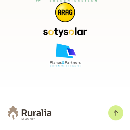
precio
Disfruta de Gijón y sus alrededores al máximo con nuestro
alquiler de casas rurales en Gijón al mejor precio
, con el que
podrás vivir unas vacaciones de ensueño en plena naturaleza,
visitando algunos de los pueblos más emblemáticos de nuestro
país, disfrutando de todas las comodidades y sin necesidad de
realizar un excesivo desembolso.
En Ruralia encontrarás las
mejores ofertas en casas rurales en
Gijón y alrededores
en cualquier época del año, por lo que viajes
cuando viajes dispondrás de un alojamiento de máxima calidad,
que se adaptará a tus necesidades, a un precio de película.
Si estás interesado en
alquilar casas rurales en Gijón Asturias
,
date una vuelta por nuestra web, descubre todos los alojamientos
que tenemos disponibles y elige el tuyo. Te gustarán tanto que no
sabrás por cuál decidirte.
Ya lo sabes, tus próximas vacaciones disfrútalas en Asturias con
las
casas rurales en Gijón y alrededores
que encontrarás en
Ruralia. No te arrepentirás, sino que volverás.