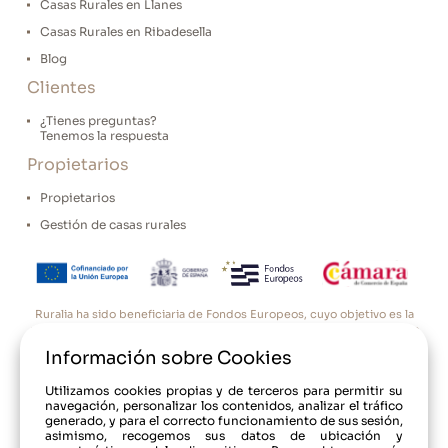
Casas Rurales en Llanes
Casas Rurales en Ribadesella
Blog
Clientes
¿Tienes preguntas?
Tenemos la respuesta
Propietarios
Propietarios
Gestión de casas rurales
Ruralia ha sido beneficiaria de Fondos Europeos, cuyo objetivo es la
mejora de la competitividad de las PYMES, y gracias al cual ha puesto
en marcha un Plan de Acción con el objetivo de reforzar la
Información sobre Cookies
digitalización y la competitividad de las pymes durante el año 2025.
Para ello ha contado con el apoyo del Programa Pyme Digital de la
Cámara de Comercio de Oviedo. #EuropaSeSiente”
Utilizamos cookies propias y de terceros para permitir su
navegación, personalizar los contenidos, analizar el tráfico
generado, y para el correcto funcionamiento de sus sesión,
asimismo, recogemos sus datos de ubicación y