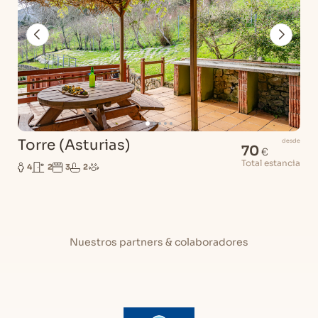
Torre (Asturias)
desde
70
€
Total estancia
4
2
3
2
Nuestros partners & colaboradores