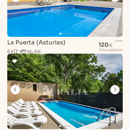
La Puerta (Asturias)
desde
120
€
Total estancia
6
3
3
2