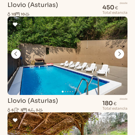
Llovio (Asturias)
desde
450
€
Total estancia
10
10
Llovio (Asturias)
desde
180
€
Total estancia
6
3
6
3