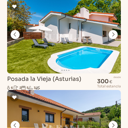
Posada la Vieja (Asturias)
desde
300
€
Total estancia
6
2
5
3