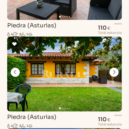
Piedra (Asturias)
desde
110
€
Total estancia
4
2
1
Piedra (Asturias)
desde
110
€
Total estancia
4
2
1