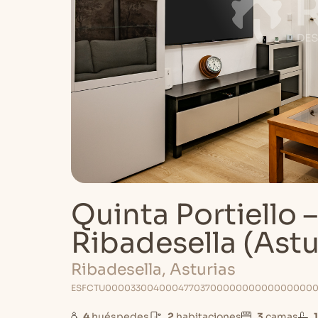
Quinta Portiello
Ribadesella (Astu
Ribadesella, Asturias
ESFCTU00003300400047703700000000000000000V
4
huéspedes
2
habitaciones
3
camas
1