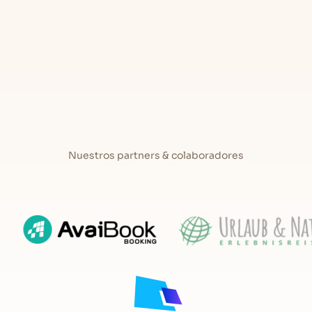
gas de Onís.
, cocina, baño y salón
: 2
Nuestros partners & colaboradores
al