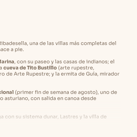
Ribadesella, una de las villas más completas del
ace a pie.
Marina
, con su paseo y las casas de indianos; el
la
cueva de Tito Bustillo
(arte rupestre,
o de Arte Rupestre; y la ermita de Guía, mirador
cional
(primer fin de semana de agosto), uno de
o asturiano, con salida en canoa desde
a con su sistema dunar, Lastres y la villa de
 con el Santuario y los
Lagos de Covadonga
a