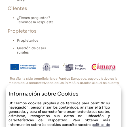
Clientes
¿Tienes preguntas?
Tenemos la respuesta
Propietarios
Propietarios
Gestión de casas
rurales
Ruralia ha sido beneficiaria de Fondos Europeos, cuyo objetivo es la
mejora de la competitividad de las PYMES, y gracias al cual ha puesto
en marcha un Plan de Acción con el objetivo de reforzar la
digitalización y la competitividad de las pymes durante el año 2025.
Información sobre Cookies
Para ello ha contado con el apoyo del Programa Pyme Digital de la
Casas Rurales
Cámara de Comercio de Oviedo. #EuropaSeSiente”
Utilizamos cookies propias y de terceros para permitir su
Promociones
navegación, personalizar los contenidos, analizar el tráfico
generado, y para el correcto funcionamiento de sus sesión,
asimismo, recogemos sus datos de ubicación y
Blog
características del dispositivo. Para obtener más
© 2017-24 Ruralia
información sobre las cookies consulte nuestra
política de