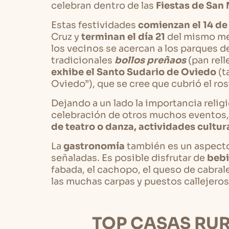
celebran dentro de las
Fiestas de San
Estas festividades
comienzan el 14 d
Cruz y
terminan el día 21
del mismo mes
los vecinos se acercan a los parques de
tradicionales
bollos preñaos
(pan rell
exhibe el Santo Sudario de Oviedo
(t
Oviedo”), que se cree que cubrió el ros
Dejando a un lado la importancia religi
celebración de otros muchos eventos
de teatro o danza, actividades cultura
La
gastronomía
también es un aspect
señaladas. Es posible disfrutar de
bebi
fabada, el cachopo, el queso de cabrale
las muchas carpas y puestos callejeros 
TOP CASAS RUR