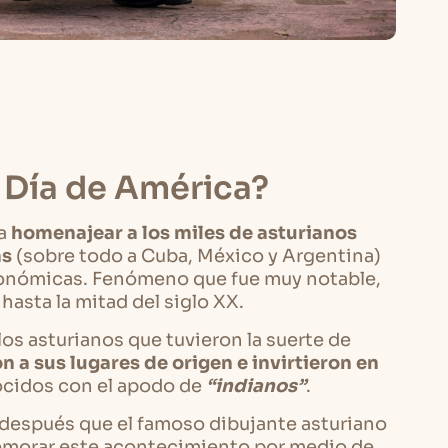
l Día de América?
ra
homenajear a los miles de asturianos
as
(sobre todo a Cuba, México y Argentina)
onómicas. Fenómeno que fue muy notable,
 hasta la mitad del siglo XX.
os asturianos que tuvieron la suerte de
n a sus lugares de origen e invirtieron en
ocidos con el apodo de
“indianos”
.
 después que el famoso dibujante asturiano
emorar este acontecimiento por medio de