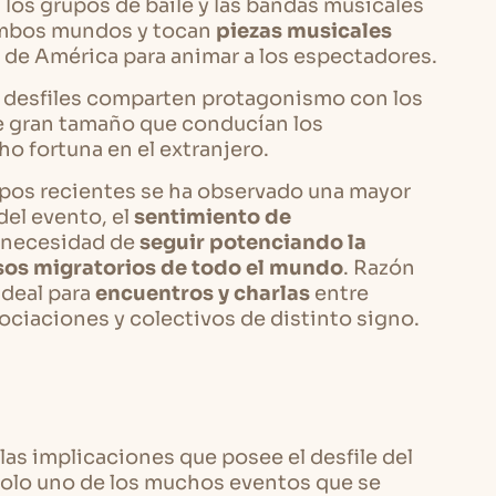
 los grupos de baile y las bandas musicales
mbos mundos y tocan
piezas musicales
s de América para animar a los espectadores.
s desfiles comparten protagonismo con los
de gran tamaño que conducían los
o fortuna en el extranjero.
empos recientes se ha observado una mayor
del evento, el
sentimiento de
a necesidad de
seguir potenciando la
esos migratorios de todo el mundo
. Razón
ideal para
encuentros y charlas
entre
sociaciones y colectivos de distinto signo.
las implicaciones que posee el desfile del
 solo uno de los muchos eventos que se