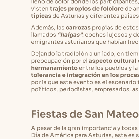
lleno de color donde los participantes,
visten
trajes propios de folclore
de a
típicas
de Asturias y diferentes paíse
Además, las
carrozas
propias de esto
llamados
“haigas”
: coches lujosos y 
emigrantes asturianos que habían hech
Dejando la tradición a un lado, en ti
preocupación por el
aspecto cultural
hermanamiento
entre los pueblos y l
tolerancia e integración en los proc
por la que este evento es el escenario 
políticos, periodistas, empresarios, a
Fiestas de San Mateo
A pesar de la gran importancia y todas 
Día de América para Asturias, este es