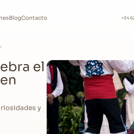
nes
Blog
Contacto
+34 6
?
ebra el
 en
uriosidades y