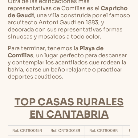
Otra de las edificaciones más
representativas de Comillas es el
Capricho
de Gaudí
, una villa construida por el famoso
arquitecto Antoni Gaudí en 1883, y
decorada con sus representativas formas
sinuosas y mosaicos a todo color.
Para terminar, tenemos la
Playa de
Comillas
, un lugar perfecto para descansar
y contemplar los acantilados que rodean la
bahía, darse un baño relajante o practicar
deportes acuáticos.
TOP CASAS RURALES
EN CANTABRIA
Ref. CRTS0015R
Ref. CRTS0013R
Ref. CRTS009R
Ref.