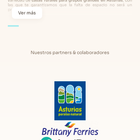
variedad de
casas rurales para grupos grandes en Asturias
, con
las que te garantizamos que la falta de espacio no será un
problema.
Ver más
Podrás escoger la
casa rural en Asturias grande
que mejor se
ajuste a tus necesidades y al número de huéspedes que necesitéis
alojamiento, ya que contamos con múltiples casas para elegir de
diferentes capacidades y dormitorios, todas ellas perfectamente
equipadas y situadas en lugares emblemáticos, con las que te
garantizamos que cabréis todos a la perfección y disfrutaréis de
todas las comodidades durante vuestra estancia.
Nuestros partners & colaboradores
Si no necesitas una casa tan grande, puedes visitar estas otras
Casas Rurales en Asturias
Descubre las casas rurales en Asturias
para grupos de Ruralia
Somos conscientes de que cuando quieres disfrutar de unas
vacaciones en grupo encontrar alojamiento para todos es una de
las tareas más complicadas, y por ello desde Ruralia nos hemos
esforzado por ofrecerte la mayor variedad de
casas rurales en
Asturias para grupos
, para que podáis disfrutar de esas
vacaciones todos juntos sin volveros locos para encontrar
alojamiento.
Tenemos
casas rurales en Asturias para grupos grandes con
capacidad hasta para 20 personas
, y todas ellas están