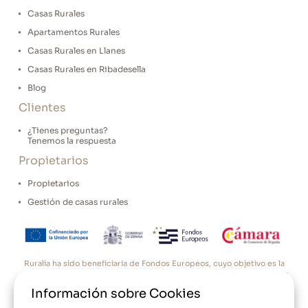
Casas Rurales
Apartamentos Rurales
Casas Rurales en Llanes
Casas Rurales en Ribadesella
Blog
Clientes
¿Tienes preguntas?
Tenemos la respuesta
Propietarios
Propietarios
Gestión de casas rurales
Ruralia ha sido beneficiaria de Fondos Europeos, cuyo objetivo es la
mejora de la competitividad de las PYMES, y gracias al cual ha puesto
en marcha un Plan de Acción con el objetivo de reforzar la
Información sobre Cookies
digitalización y la competitividad de las pymes durante el año 2025.
Para ello ha contado con el apoyo del Programa Pyme Digital de la