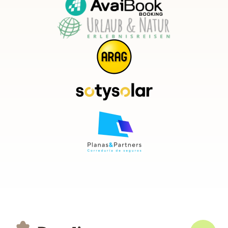
perfectamente equipadas y cuentan con todas las comodidades
necesarias para que disfrutéis de una confortable estancia.
No tenemos ninguna duda de que encontrarás una
casa rural en
Asturias grande
que se ajuste a lo que estabas buscando, y que
incluso superará tus expectativas.
Situadas en plena naturaleza en lugares emblemáticos donde
vuestra tranquilidad y desconexión estarán garantizadas, muchas
de nuestras
casas rurales grandes
cuentan con piscina, jardín,
barbacoa, zona de juego para los más pequeños, aparcamiento
propio… En definitiva, todo lo necesario para que disfrutéis al
máximo
Casas rurales grandes en Asturias al mejor
precio
Dado su gran tamaño podría parecer que el precio de una de
estas casas es desorbitado, pero si tenemos en cuenta la cantidad
de gente que seréis y que en Ruralia tenemos
casas rurales para
grupos en Asturias al mejor precio
, te garantizamos que
disfrutaréis de unas espectaculares vacaciones sin necesidad de
realizar un excesivo desembolso. Por lo menos en el alojamiento.
Contamos con
ofertas para el alquiler de casas rurales en
Asturias grandes
en cualquier temporada del año, por lo que
vengas cuando vengas encontrarás una casa que encaje con tu
presupuesto. De hecho, tendrás tantas que no sabrás con cuál