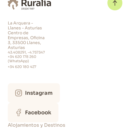
quedarte, ¡te gustarán todas!
Aprovecha las ventajas de nuestras
casas rurales para grupos en
Asturias
y disfruta de unas vacaciones de ensueño junto a tu
familia o amigos. Repetirás.
La Arquera -
Disfruta de Asturias con toda tu familia o grupo de amigos.
Llanes - Asturias
Centro de
Empresas, Oficina
3, 33500 Llanes,
Asturias
43.408291, -4.757347
+34 620 178 260
(WhatsApp)
+34 620 180 427
Instagram
Facebook
Alojamientos y Destinos