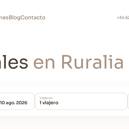
nes
Blog
Contacto
+34 6
ales
en Ruralia
Viajeros
1 viajero
 10 ago. 2026