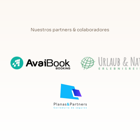
e las
casas rurales de Cangas de Onís
con mejores equipamiento
aleza, cultura y actividades al aire libre
se dan la mano para que 
mientos de turismo rural en este pueblo asturiano cuentan con t
as casas rurales para que aúnen una
amplia variedad de servic
icionales de la zona. Todo eso unido a un
entorno privilegiado
s
Nuestros partners & colaboradores
es en Cangas de Onís al mejor precio
.
tos históricos de obligada visita como el
Puente Romano con la 
e Enrique Monasterio. ¿Te gustaría perderte en plena naturaleza y 
e Onís, así que ¡aprovecha la ocasión y envuélvete del paisaje d
ar una casa de turismo rural en pleno paraíso cangués le llevar
ndeza de esta escapada.
Asturias
.
 baratas de Cangas de Onís?
 alojamientos de turismo rural en Asturias
, para cualquier tem
lices con tranquilidad las características de cada casa rural 
on tu pareja, con amigos o en familia, e incluso con tu mascot