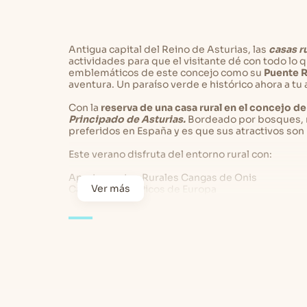
Antigua capital del Reino de Asturias, las
casas r
actividades para que el visitante dé con todo lo
emblemáticos de este concejo como su
Puente R
aventura. Un paraíso verde e histórico ahora a tu 
Con la
reserva de una casa rural en el concejo d
Principado de Asturias.
Bordeado por bosques, mo
preferidos en España y es que sus atractivos son 
Este verano disfruta del entorno rural con:
Apartamentos Rurales Cangas de Onis
Ver más
Casas Rurales Picos de Europa
Casas Rurales con Piscina en Asturias
Casas Rurales con Piscina en Llanes
Al alquilar un alojamiento rural cangués no solo 
poblaciones encantadoras como Parres, Ribades
de verde que Asturias comparte con el mundo pa
Las mejores casas rurales de Ca