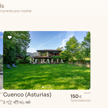
ís
el precio por noche
Cuenco (Asturias)
sde
desde
150
€
cia
Total estancia
7
4
5
3