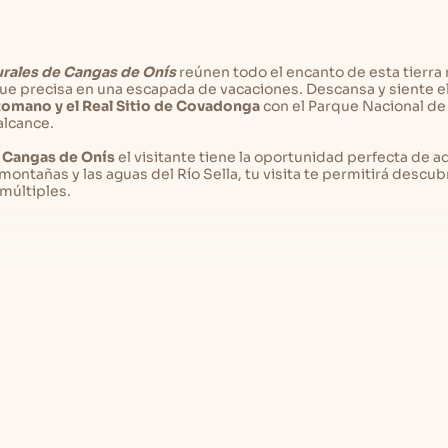
urales de Cangas de Onís
reúnen todo el encanto de esta tierra 
 que precisa en una escapada de vacaciones. Descansa y siente 
omano y el Real Sitio de Covadonga
con el Parque Nacional de
alcance.
e Cangas de Onís
el visitante tiene la oportunidad perfecta de 
ntañas y las aguas del Río Sella, tu visita te permitirá descub
múltiples.
dispondrás de una casa donde sentir el máximo confort. Su estrat
ella, Llanes o Amieva
y sus principales puntos de interés, al 
ra dejarnos maravillados.
ngas de Onís en Ruralia