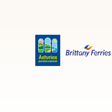
Aquí hallarás una completa y cuidada selección d
escapada una experiencia completa donde
natur
Cómodas por dentro y bellas por fuera, los aloja
cómoda y relajante. Mimamos la selección de est
y la seña de identidad de las construcciones trad
y
reservar online una de las mejores casas rural
Disfrutarás sin mirar el reloj, conocerás monumen
de la Iglesia de Santa María o el bello Palacete d
próximos a la casa rural que alquiles en Cangas d
Además, para los amantes de la naturaleza, reserv
actividades al aire libre
que multiplicarán la gra
Ver listado completo de
Casas Rurales 
¿Estas casas rurales son las más
En Ruralia solo ofrecemos
las mejores ofertas en
Con excelentes precios, te recomendamos que ana
compares precios y equipamientos.
Recuerda que, dada su capacidad, podrás acudir c