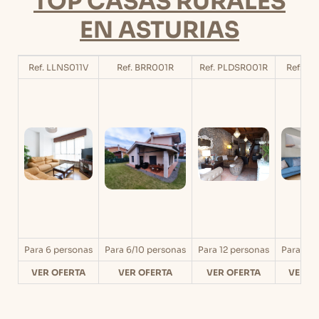
TOP CASAS RURALES
EN ASTURIAS
Ref. LLNS011V
Ref. BRR001R
Ref. PLDSR001R
Ref. S
Para 6 personas
Para 6/10 personas
Para 12 personas
Para 6 p
VER OFERTA
VER OFERTA
VER OFERTA
VER O