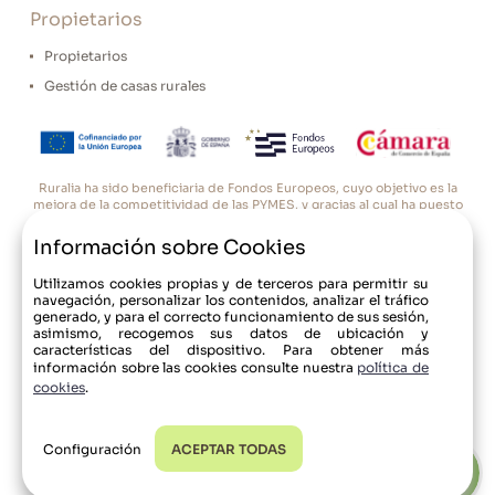
Propietarios
Propietarios
Gestión de casas rurales
Ruralia ha sido beneficiaria de Fondos Europeos, cuyo objetivo es la
mejora de la competitividad de las PYMES, y gracias al cual ha puesto
en marcha un Plan de Acción con el objetivo de reforzar la
digitalización y la competitividad de las pymes durante el año 2025.
Información sobre Cookies
Para ello ha contado con el apoyo del Programa Pyme Digital de la
Casas Rurales
Cámara de Comercio de Oviedo. #EuropaSeSiente”
Utilizamos cookies propias y de terceros para permitir su
Promociones
navegación, personalizar los contenidos, analizar el tráfico
generado, y para el correcto funcionamiento de sus sesión,
asimismo, recogemos sus datos de ubicación y
Blog
características del dispositivo. Para obtener más
© 2017-24 Ruralia
información sobre las cookies consulte nuestra
política de
Contacto
cookies
.
+34 620 178 260
Alquila tu casa rural
Política de Privacidad
Condiciones de uso
Aviso Legal
Política de cookies
Configuración
ACEPTAR TODAS
Acceso